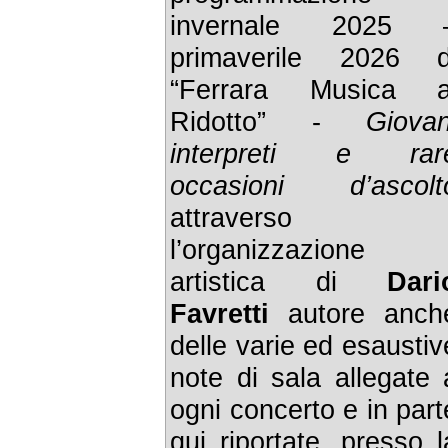
invernale 2025 
primaverile 2026 d
“Ferrara Musica a
Ridotto” -
Giovan
interpreti e rar
occasioni d’ascolt
attraverso
l’organizzazione
artistica di
Dari
Favretti
autore anch
delle varie ed esaustiv
note di sala allegate 
ogni concerto e in part
qui riportate, presso l