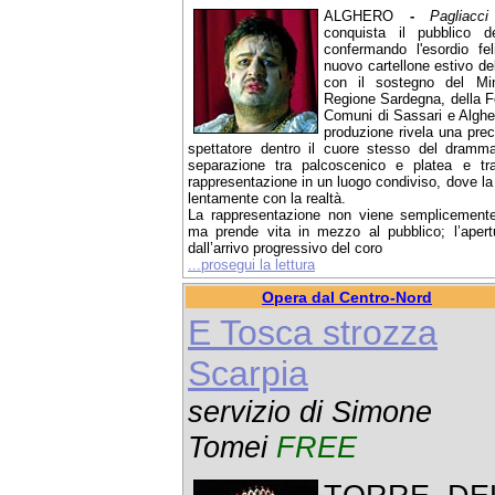
ALGHERO
-
Pagliacci
conquista il pubblico d
confermando l'esordio feli
nuovo cartellone estivo del
con il sostegno del Mini
Regione Sardegna, della F
Comuni di Sassari e Algher
produzione rivela una prec
spettatore dentro il cuore stesso del dramma
separazione tra palcoscenico e platea e tr
rappresentazione in un luogo condiviso, dove la 
lentamente con la realtà.
La rappresentazione non viene semplicemente
ma prende vita in mezzo al pubblico; l’aper
dall’arrivo progressivo del coro
...prosegui la lettura
Opera dal Centro-Nord
E Tosca strozza
Scarpia
servizio di Simone
Tomei
FREE