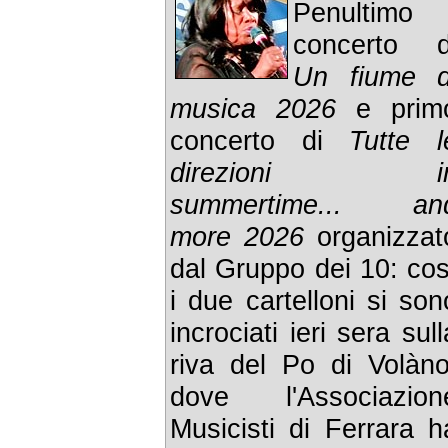
Penultimo
concerto d
Un fiume d
musica 2026
e prim
concerto di
Tutte l
direzioni i
summertime... an
more 2026
organizzat
dal Gruppo dei 10: cos
i due cartelloni si son
incrociati ieri sera sull
riva del Po di Volàno
dove l'Associazion
Musicisti di Ferrara h