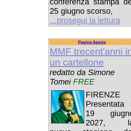
conferenza stampa de
25 giugno scorso,
...prosegui la lettura
Pagina Aperta
MMF trecent'anni i
un cartellone
redatto da Simone
Tomei
FREE
FIRENZE 
Presentata i
19 giugn
2027, l