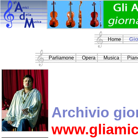
Gio
Home
Parliamone
Opera
Musica
Pian
Archivio gio
www.gliamic