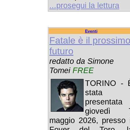
...prosegui la lettura
Eventi
Fatale è il prossim
futuro
redatto da Simone
Tomei
FREE
TORINO - 
stata
presentata
giovedì 
maggio 2026, presso i
Foyer del Toro, l