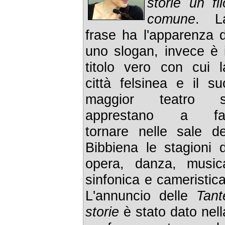
storie un fil
comune
. L
frase ha l'apparenza d
uno slogan, invece è i
titolo vero con cui l
città felsinea e il su
maggior teatro s
apprestano a fa
tornare nelle sale de
Bibbiena le stagioni d
opera, danza, music
sinfonica e cameristica
L'annuncio delle
Tant
storie
è stato dato nell