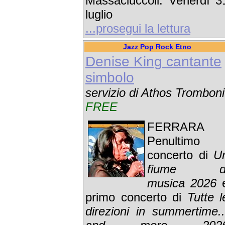
Massaciuccoli. Venerdì 3
luglio
...prosegui la lettura
Jazz Pop Rock Etno
Denise King cantante
simbolo
servizio di Athos Tromboni
FREE
FERRARA 
Penultimo
concerto di
U
fiume d
musica 2026
primo concerto di
Tutte l
direzioni in summertime..