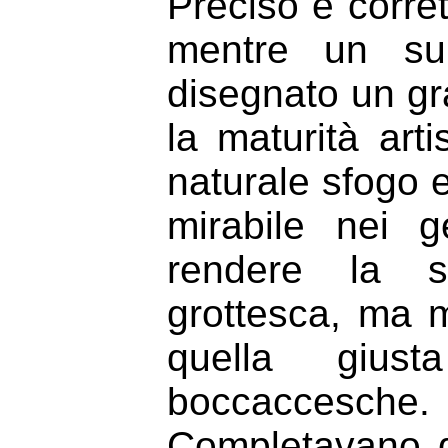
Preciso e corret
mentre un s
disegnato un g
la maturità arti
naturale sfogo e
mirabile nei g
rendere la su
grottesca, ma m
quella giust
boccaccesche.
Completavano 