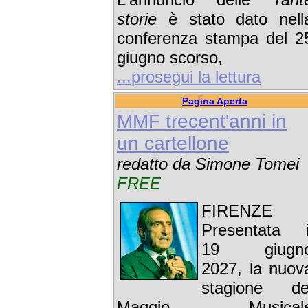
storie
è stato dato nell
conferenza stampa del 2
giugno scorso,
...prosegui la lettura
Pagina Aperta
MMF trecent'anni in
un cartellone
redatto da Simone Tomei
FREE
FIRENZE 
Presentata i
19 giugn
2027, la nuov
stagione de
Maggio Musical