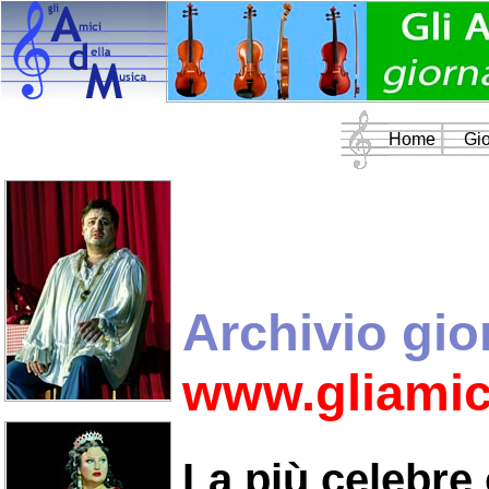
Home
Gio
Archivio gio
www.gliamic
La più celebre