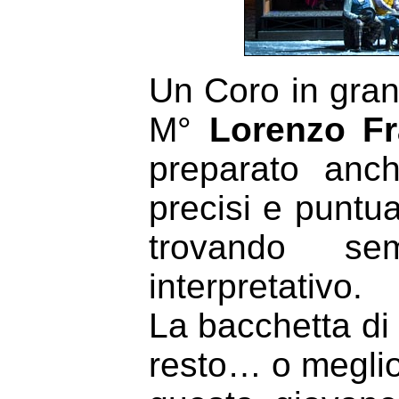
Un Coro in gran
M°
Lorenzo Fr
preparato anc
precisi e puntual
trovando se
interpretativo.
La bacchetta d
resto… o meglio 