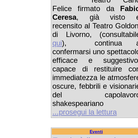
Felice firmato da
Fabi
Ceresa
, già visto 
recensito al Teatro Goldon
di Livorno, (consultabil
qui
), continua 
confermarsi uno spettacol
efficace e suggestivo
capace di restituire co
immediatezza le atmosfer
oscure, febbrili e visionari
del capolavor
shakespeariano
...prosegui la lettura
Eventi