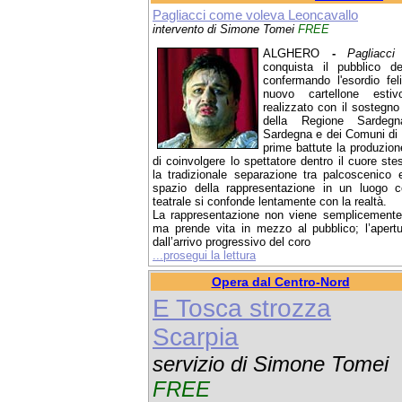
Pagliacci come voleva Leoncavallo
intervento di Simone Tomei
FREE
ALGHERO
-
Pagliacci
conquista il pubblico d
confermando l'esordio feli
nuovo cartellone estivo
realizzato con il sostegno 
della Regione Sardegn
Sardegna e dei Comuni di S
prime battute la produzion
di coinvolgere lo spettatore dentro il cuore s
la tradizionale separazione tra palcoscenico 
spazio della rappresentazione in un luogo c
teatrale si confonde lentamente con la realtà.
La rappresentazione non viene semplicemente
ma prende vita in mezzo al pubblico; l’aper
dall’arrivo progressivo del coro
...prosegui la lettura
Opera dal Centro-Nord
E Tosca strozza
Scarpia
servizio di Simone Tomei
FREE