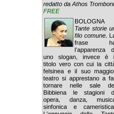
redatto da Athos Trombon
FREE
BOLOGNA 
Tante storie u
filo comune
. L
frase h
l'apparenza d
uno slogan, invece è i
titolo vero con cui la citt
felsinea e il suo maggio
teatro si apprestano a fa
tornare nelle sale de
Bibbiena le stagioni d
opera, danza, music
sinfonica e cameristica
L'annuncio delle
Tant