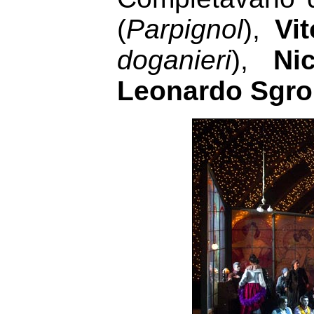
(
Parpignol
),
Vi
doganieri
),
Ni
Leonardo Sgro