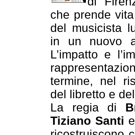
di Fire
che prende vita
del musicista 
in un nuovo al
L’impatto e l’i
rappresentazi
termine, nel ri
del libretto e d
La regia di
B
Tiziano Santi
e
ricostruiscono 