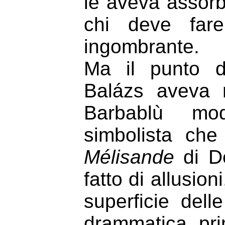
le aveva assorb
chi deve far
ingombrante.
Ma il punto d’
Balázs aveva r
Barbablù mod
simbolista che
M
élisande
di De
fatto di allusion
superficie dell
drammatica pr