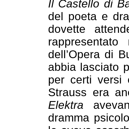
Il Castello di B
del poeta e dr
dovette atten
rappresentato
dell’Opera di B
abbia lasciato 
per certi versi
Strauss era a
Elektra
avevano
dramma psicolo