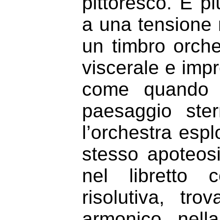
pittoresco. È pi
a una tensione
un timbro orche
viscerale e impr
come quando l
paesaggio ste
l’orchestra esp
stesso apoteosi
nel libretto
risolutiva, tro
armonico nell