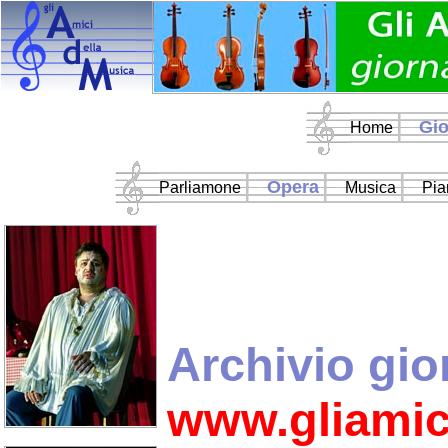
Gio
Home
Opera
Parliamone
Musica
Pia
Archivio gio
www.gliamic