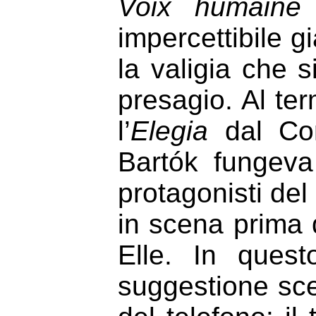
Voix humaine
impercettibile g
la valigia che 
presagio. Al ter
l’
Elegia
dal Con
Bartók fungeva
protagonisti de
in scena prima d
Elle. In ques
suggestione scen