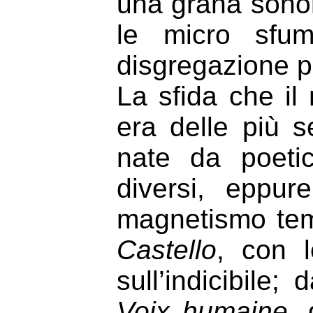
una grana sonor
le micro sfum
disgregazione p
La sfida che il
era delle più s
nate da poeti
diversi, eppu
magnetismo tema
Castello
, con 
sull’indicibile;
Voix humaine
,