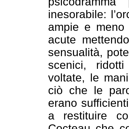
psicodramma 
inesorabile: l’o
ampie e meno a
acute mettendo
sensualità, pote
scenici, ridott
voltate, le man
ciò che le par
erano sufficient
a restituire c
Cocteau che co