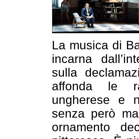
La musica di Ba
incarna dall’i
sulla declamaz
affonda le r
ungherese e ne
senza però mai
ornamento dec