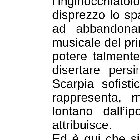
l’inginocchiat
disprezzo lo sp
ad abbandonar
musicale del pri
potere talmente
disertare pers
Scarpia sofist
rappresenta, 
lontano dall’ip
attribuisce.
Ed è qui che si