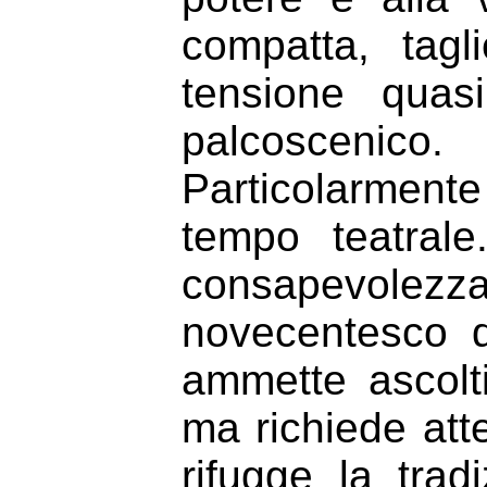
compatta, tagl
tensione quas
palcoscenico.
Particolarmen
tempo teatral
consapevolez
novecentesco d
ammette ascolt
ma richiede att
rifugge la tra