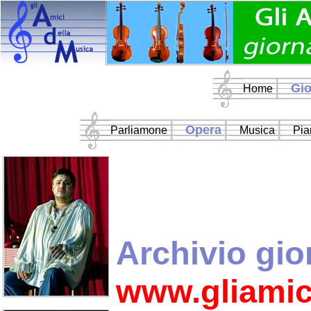
Gio
Home
Opera
Parliamone
Musica
Pia
Archivio gio
www.gliamic