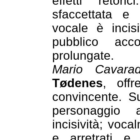
effetti retori
sfaccettata e 
vocale è incis
pubblico acc
prolungate.
Mario Cavarad
Tødenes
, off
convincente. Su
personaggio 
incisività; voc
e arretrati e