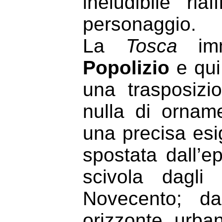
ineludibile ri
personaggio.
La
Tosca
imm
Popolizio
e qui
una trasposiz
nulla di ornam
una precisa esi
spostata dall’
scivola dagli
Novecento; da
orizzonte urba