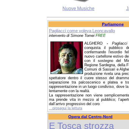
Nuove Musiche
J
Parliamone
Pagliacci come voleva Leoncavallo
intervento di Simone Tomei
FREE
ALGHERO
-
Pagliacci
conquista il pubblico d
confermando l'esordio feli
nuovo cartellone estivo del
con il sostegno del Mini
Regione Sardegna, della F
Comuni di Sassari e Algher
produzione rivela una prec
spettatore dentro il cuore stesso del dramma
separazione tra palcoscenico e platea e tr
rappresentazione in un luogo condiviso, dove la 
lentamente con la realtà.
La rappresentazione non viene semplicemente
ma prende vita in mezzo al pubblico; l’aper
dall’arrivo progressivo del coro
...prosegui la lettura
Opera dal Centro-Nord
E Tosca strozza