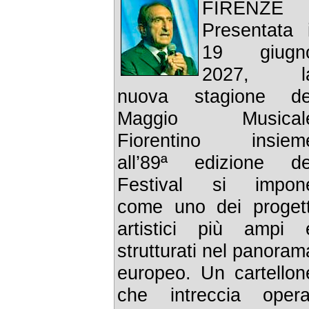
FIRENZE 
Presentata i
19 giugn
2027, l
nuova stagione de
Maggio Musical
Fiorentino insiem
all’89ª edizione de
Festival si impon
come uno dei progett
artistici più ampi 
strutturati nel panoram
europeo. Un cartellon
che intreccia opera