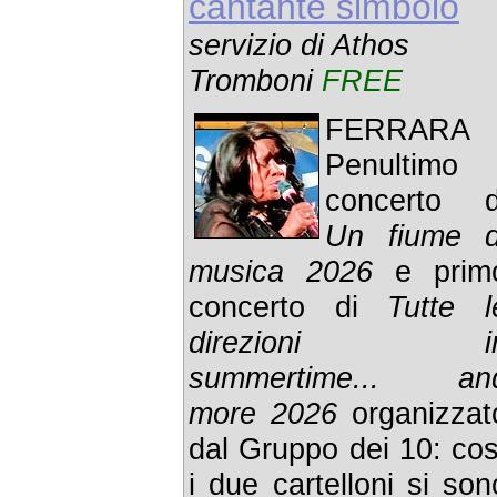
cantante simbolo
servizio di Athos
Tromboni
FREE
FERRARA 
Penultimo
concerto d
Un fiume d
musica 2026
e prim
concerto di
Tutte l
direzioni i
summertime... an
more 2026
organizzat
dal Gruppo dei 10: cos
i due cartelloni si son