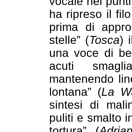
vocale nei punt
ha ripreso il fi
prima di appro
stelle” (
Tosca
) 
una voce di be
acuti smagli
mantenendo lin
lontana” (
La Wa
sintesi di mal
puliti e smalto 
tortura” (
Adria