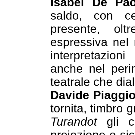
Isabel De Pa
saldo, con ce
presente, olt
espressiva nel re
interpretazion
anche nel perim
teatrale che dia
Davide Piaggi
tornita, timbro 
Turandot
gli c
proiezione e si