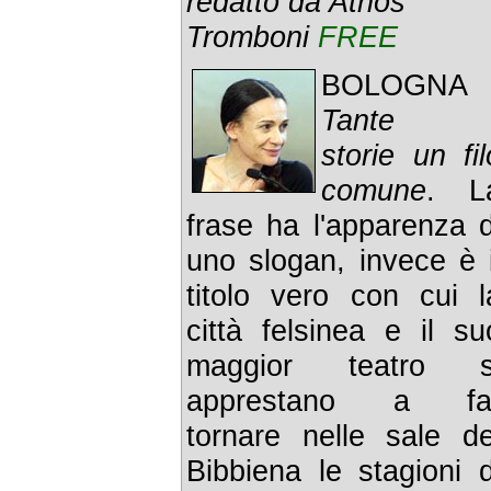
redatto da Athos
Tromboni
FREE
BOLOGNA 
Tante
storie un fil
comune
. L
frase ha l'apparenza d
uno slogan, invece è i
titolo vero con cui l
città felsinea e il su
maggior teatro s
apprestano a fa
tornare nelle sale de
Bibbiena le stagioni d