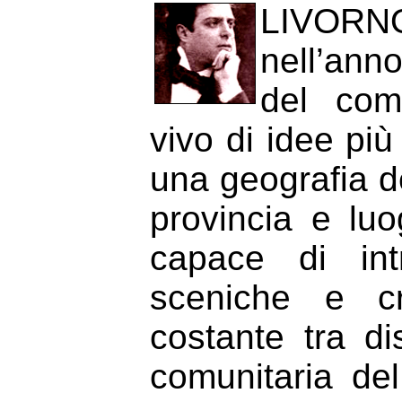
LIVORNO
nell’ann
del comp
vivo di idee più
una geografia d
provincia e luo
capace di intr
sceniche e cr
costante tra di
comunitaria del