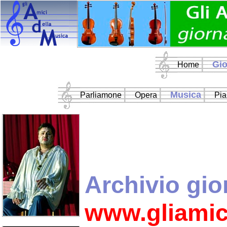
Gio
Home
Musica
Parliamone
Opera
Pia
Archivio gio
www.gliamic