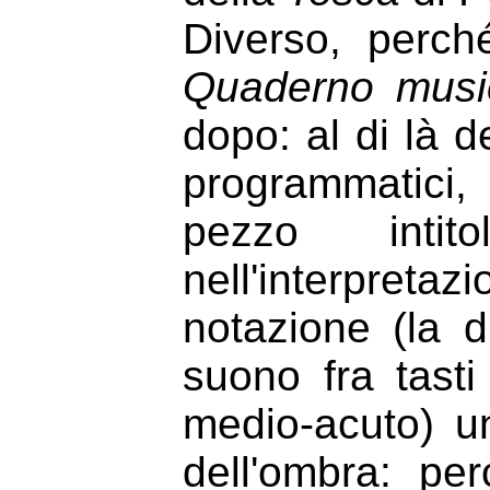
Diverso, perch
Quaderno music
dopo: al di là d
programmatici,
pezzo inti
nell'interpret
notazione (la di
suono fra tast
medio-acuto) u
dell'ombra: pe