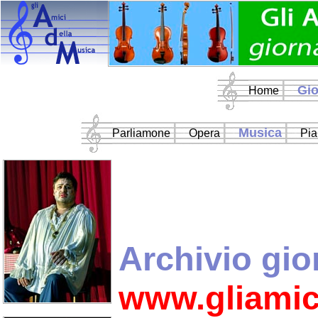
Gio
Home
Musica
Parliamone
Opera
Pia
Archivio gio
www.gliamic