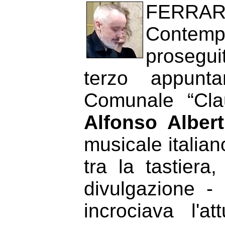
FERRARA
Contem
prosegu
terzo appunt
Comunale “Cla
Alfonso Alber
musicale italian
tra la tastiera,
divulgazione -
incrociava l'a