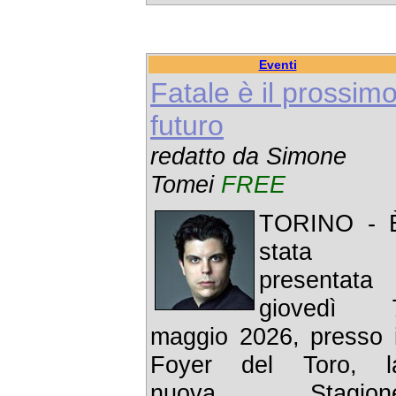
Eventi
Fatale è il prossim
futuro
redatto da Simone
Tomei
FREE
TORINO - 
stata
presentata
giovedì 
maggio 2026, presso i
Foyer del Toro, l
nuova Stagion