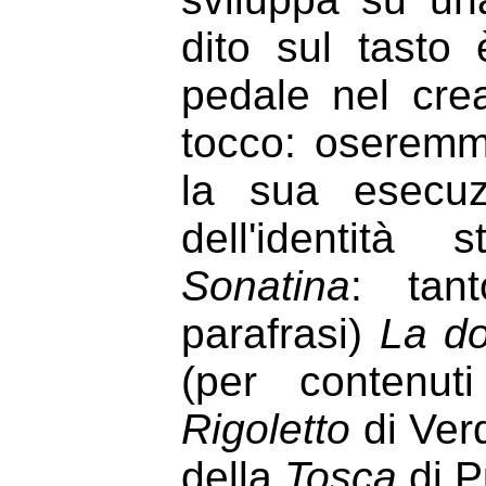
dito sul tasto 
pedale nel crea
tocco: oseremm
la sua esecuz
dell'identità 
Sonatina
: tan
parafrasi)
La d
(per contenut
Rigoletto
di Ver
della
Tosca
di P