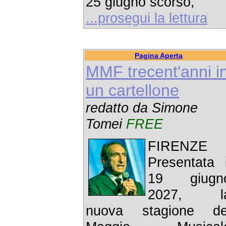
25 giugno scorso,
...prosegui la lettura
Pagina Aperta
MMF trecent'anni i
un cartellone
redatto da Simone
Tomei
FREE
FIRENZE 
Presentata i
19 giugn
2027, l
nuova stagione de