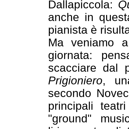
Dallapiccola:
Q
anche in quest
pianista è risult
Ma veniamo a D
giornata: pen
scacciare dal
Prigioniero
, un
secondo Novece
principali teat
"ground" musi