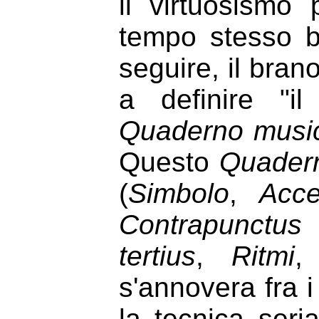
il virtuosismo
tempo stesso br
seguire, il bran
a definire "il
Quaderno music
Questo
Quader
(
Simbolo
,
Acce
Contrapunctus
tertius
,
Ritmi
s'annovera fra 
la tecnica seri