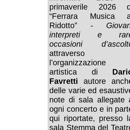
primaverile 2026 d
“Ferrara Musica a
Ridotto” -
Giovan
interpreti e rar
occasioni d’ascolt
attraverso
l’organizzazione
artistica di
Dari
Favretti
autore anch
delle varie ed esaustiv
note di sala allegate 
ogni concerto e in part
qui riportate, presso l
sala Stemma del Teatr