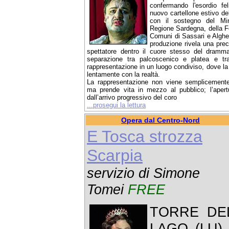
confermando l'esordio feli
nuovo cartellone estivo del
con il sostegno del Mini
Regione Sardegna, della F
Comuni di Sassari e Algher
produzione rivela una prec
spettatore dentro il cuore stesso del dramma
separazione tra palcoscenico e platea e tr
rappresentazione in un luogo condiviso, dove la 
lentamente con la realtà.
La rappresentazione non viene semplicemente
ma prende vita in mezzo al pubblico; l’aper
dall’arrivo progressivo del coro
...prosegui la lettura
Opera dal Centro-Nord
E Tosca strozza
Scarpia
servizio di Simone
Tomei
FREE
TORRE DE
LAGO (LU) 