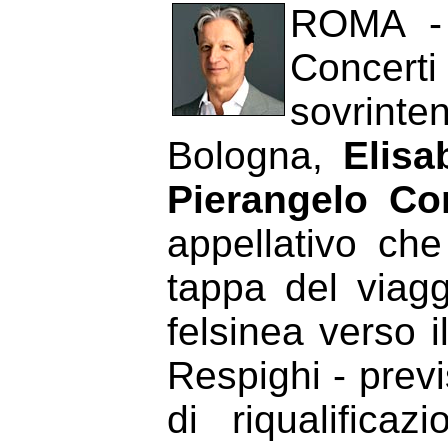
ROMA - 
Concer
sovrint
Bologna,
Elisa
Pierangelo C
appellativo che
tappa del viagg
felsinea verso i
Respighi - previs
di riqualific