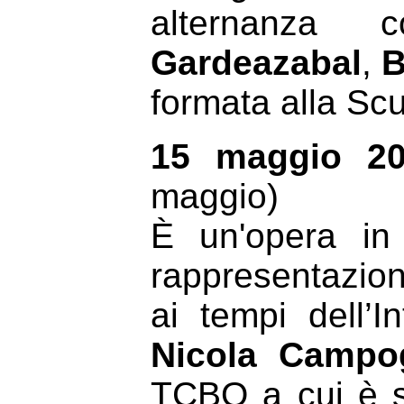
alternanza
Gardeazabal
,
B
formata alla Sc
15 maggio 2
maggio)
È un'opera in 
rappresentazio
ai tempi dell’I
Nicola Campo
TCBO a cui è st