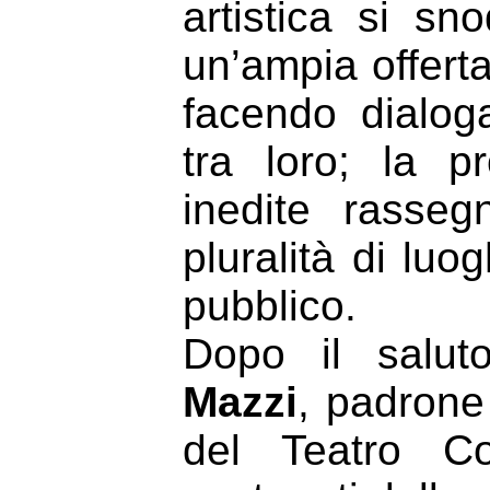
artistica si s
un’ampia offert
facendo dialog
tra loro; la 
inedite rasseg
pluralità di luo
pubblico.
Dopo il salut
Mazzi
, padrone
del Teatro Co