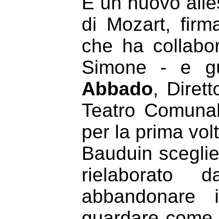
È un nuovo alle
di Mozart, fir
che ha collabo
Simone - e g
Abbado
, Diret
Teatro Comunale
per la prima volt
Bauduin sceglie
rielaborato 
abbandonare i
guardare come i