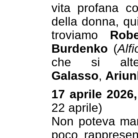
vita profana co
della donna, qui
troviamo
Robe
Burdenko
(
Alfi
che si al
Galasso
,
Ariun
17 aprile 2026
22 aprile)
Non poteva manc
poco rapprese