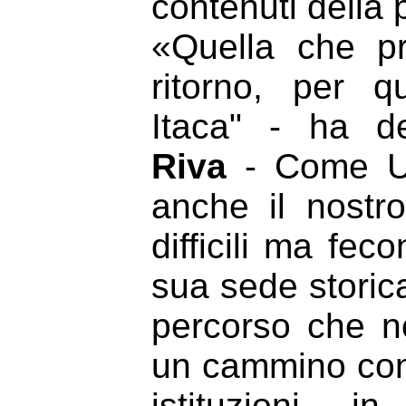
contenuti della
«Quella che p
ritorno, per 
Itaca" - ha d
Riva
- Come Ul
anche il nostr
difficili ma feco
sua sede storica,
percorso che no
un cammino condi
istituzioni, 