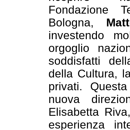
Fondazione T
Bologna,
Mat
investendo mo
orgoglio nazi
soddisfatti del
della Cultura, 
privati. Quest
nuova direzio
Elisabetta Riva,
esperienza int