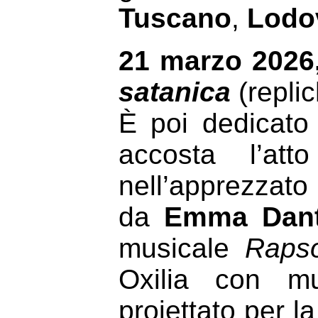
Tuscano
,
Lodov
21 marzo 2026
satanica
(replic
È poi dedicato
accosta l’at
nell’apprezza
da
Emma Dan
musicale
Rapso
Oxilia con mu
proiettato per l