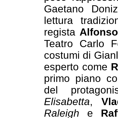
Gaetano Donize
lettura tradizi
regista
Alfons
Teatro Carlo F
costumi di Gianl
esperto come
R
primo piano 
del protagon
Elisabetta
,
Vl
Raleigh
e
Raf