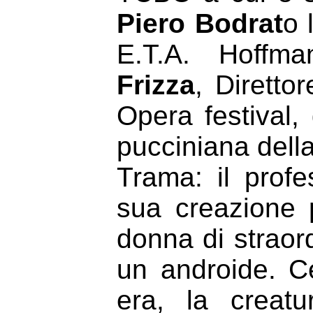
Piero Bodrat
o 
E.T.A. Hoffm
Frizza
, Diretto
Opera festival,
pucciniana dell
Trama: il profe
sua creazione 
donna di straor
un androide. C
era, la creatu