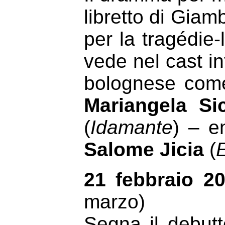
libretto di Gia
per la tragédie-
vede nel cast int
bolognese co
Mariangela Sic
(
Idamante
) – e
Salome Jicia
(
E
21 febbraio 2
marzo)
Segna il debut