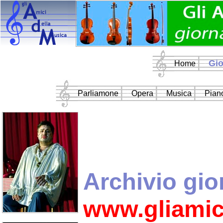
Gio
Home
Parliamone
Opera
Musica
Piano
Archivio gio
www.gliamic