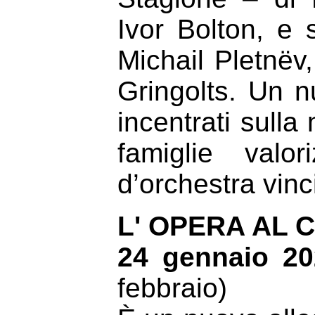
Ivor Bolton, e 
Michail Pletnëv
Gringolts. Un n
incentrati sulla
famiglie valor
d’orchestra vinci
L' OPERA
AL 
24 gennaio 2
febbraio)