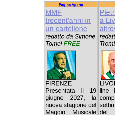
Pagina Aperta
MMF
Piet
trecent'anni in
a Li
un cartellone
altr
redatto da Simone
redat
Tomei
FREE
Trom
FIRENZE -
LIVO
Presentata il 19
line
giugno 2027, la
comp
nuova stagione del
sett
Maggio Musicale
del