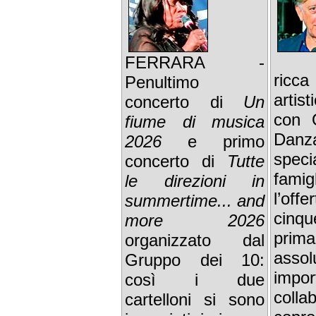
FERRARA -
ricc
Penultimo
artis
concerto di
Un
con 
fiume di musica
Danz
2026
e primo
spec
concerto di
Tutte
fami
le direzioni in
l’off
summertime... and
cinqu
more 2026
prim
organizzato dal
assol
Gruppo dei 10:
impor
così i due
coll
cartelloni si sono