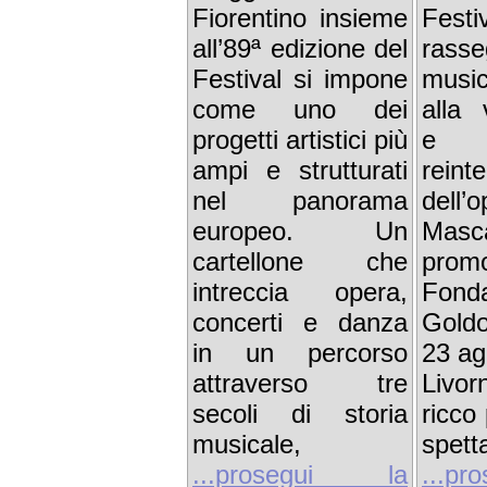
Fiorentino insieme
Fes
all’89ª edizione del
rass
Festival si impone
musi
come uno dei
alla 
progetti artistici più
e
ampi e strutturati
reint
nel panorama
dell’
europeo. Un
Masca
cartellone che
prom
intreccia opera,
Fond
concerti e danza
Goldo
in un percorso
23 ago
attraverso tre
Livor
secoli di storia
ricco
musicale,
spetta
...prosegui la
...p