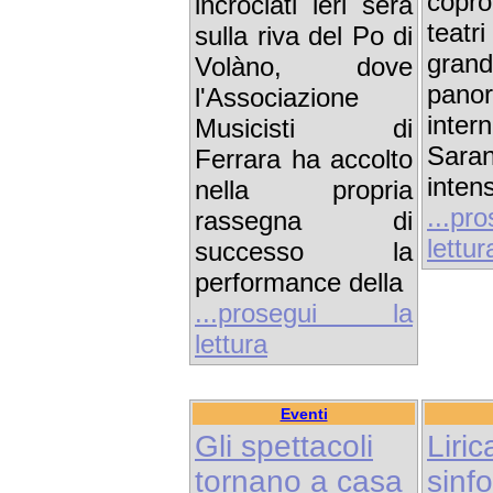
copro
incrociati ieri sera
teat
sulla riva del Po di
gran
Volàno, dove
pano
l'Associazione
inter
Musicisti di
Saran
Ferrara ha accolto
intens
nella propria
...p
rassegna di
lettur
successo la
performance della
...prosegui la
lettura
Eventi
Gli spettacoli
Liri
tornano a casa
sinf