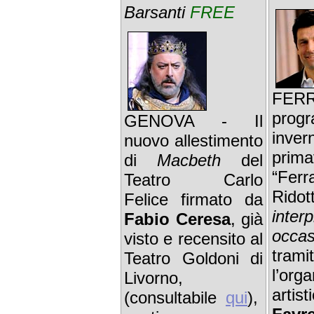
Barsanti
FREE
FER
prog
GENOVA - Il
inve
nuovo allestimento
prima
di
Macbeth
del
“Ferr
Teatro Carlo
Rido
Felice firmato da
inte
Fabio Ceresa
, già
occas
visto e recensito al
trami
Teatro Goldoni di
l’org
Livorno,
artis
(consultabile
qui
),