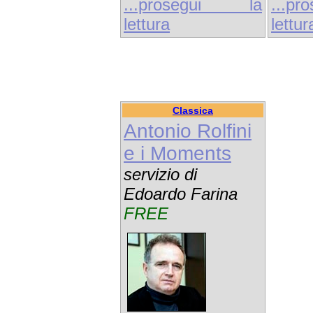
...prosegui la
...p
lettura
lettur
Classica
Antonio Rolfini
e i Moments
servizio di
Edoardo Farina
FREE