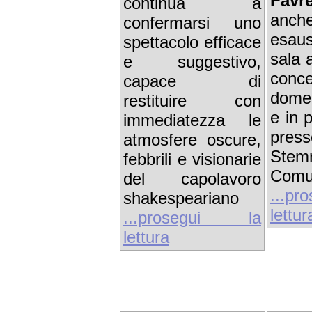
Favre
continua a
anc
confermarsi uno
esau
spettacolo efficace
sala 
e suggestivo,
conc
capace di
dome
restituire con
e in p
immediatezza le
pres
atmosfere oscure,
Stem
febbrili e visionarie
Comu
del capolavoro
...p
shakespeariano
lettur
...prosegui la
lettura