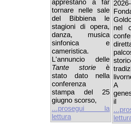
apprestano a far
202
tornare nelle sale
Fond
del Bibbiena le
Goldo
stagioni di opera,
nel 
danza, musica
conf
sinfonica e
dire
cameristica.
palco
L'annuncio delle
stor
Tante storie
è
tradi
stato dato nella
livor
conferenza
A d
stampa del 25
genes
giugno scorso,
il
...prosegui la
...p
lettura
lettur