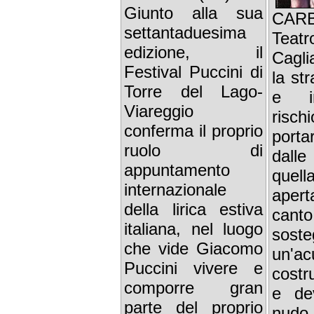
Giunto alla sua
CAR
settantaduesima
Teat
edizione, il
Cagli
Festival Puccini di
la st
Torre del Lago-
e i
Viareggio
ris
conferma il proprio
portar
ruolo di
dall
appuntamento
quel
internazionale
aper
della lirica estiva
canto
italiana, nel luogo
sos
che vide Giacomo
un'ac
Puccini vivere e
costr
comporre gran
e de
parte del proprio
nudo,