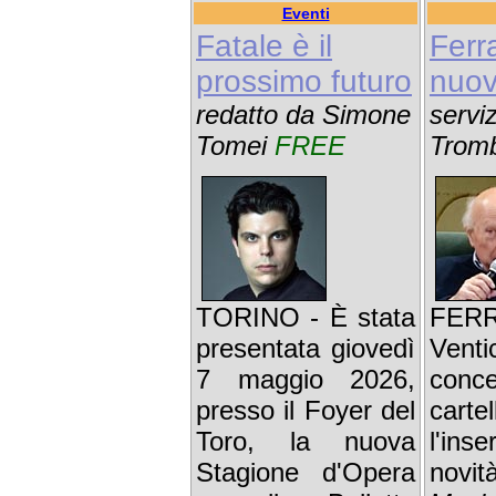
Eventi
Fatale è il
Ferr
prossimo futuro
nuov
redatto da Simone
servi
Tomei
FREE
Trom
TORINO - È stata
FE
presentata giovedì
Venti
7 maggio 2026,
con
presso il Foyer del
cart
Toro, la nuova
l'ins
Stagione d'Opera
novi