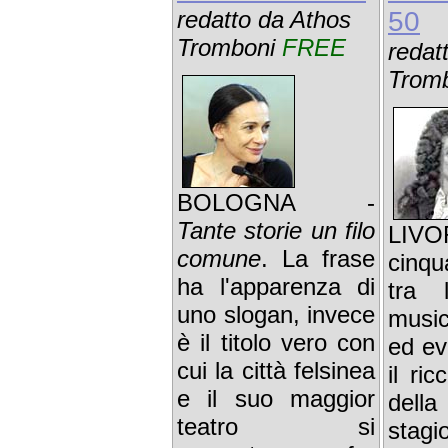
redatto da Athos
50
Tromboni
FREE
redat
Trom
BOLOGNA -
Tante storie un filo
LIVO
comune
. La frase
cinq
ha l'apparenza di
tra l
uno slogan, invece
musi
è il titolo vero con
ed ev
cui la città felsinea
il ri
e il suo maggior
del
teatro si
stag