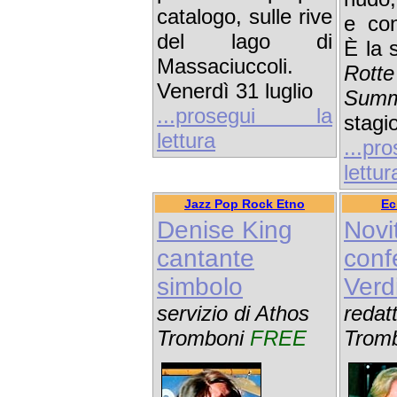
catalogo, sulle rive
e con
del lago di
È la
Massaciuccoli.
Rot
Venerdì 31 luglio
Summ
...prosegui la
stagi
lettura
...p
lettur
Jazz Pop Rock Etno
Ec
Denise King
Novi
cantante
conf
simbolo
Verd
servizio di Athos
redat
Tromboni
FREE
Trom