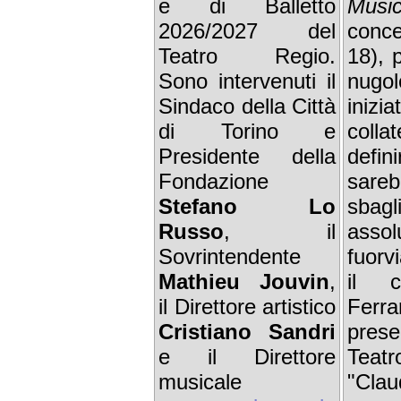
e di Balletto
Musi
2026/2027 del
conc
Teatro Regio.
18), 
Sono intervenuti il
nugo
Sindaco della Città
inizi
di Torino e
coll
Presidente della
defi
Fondazione
sare
Stefano Lo
sba
Russo
, il
assol
Sovrintendente
fuorv
Mathieu Jouvin
,
il c
il Direttore artistico
Ferr
Cristiano Sandri
prese
e il Direttore
Teat
musicale
"Clau