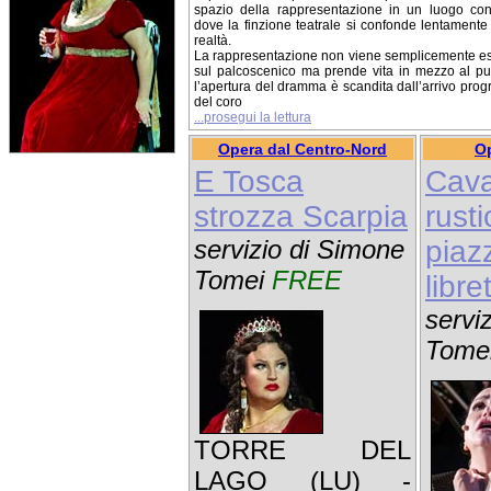
spazio della rappresentazione in un luogo con
dove la finzione teatrale si confonde lentamente
realtà.
La rappresentazione non viene semplicemente e
sul palcoscenico ma prende vita in mezzo al pu
l’apertura del dramma è scandita dall’arrivo prog
del coro
...prosegui la lettura
Opera dal Centro-Nord
Op
E Tosca
Cava
strozza Scarpia
rust
servizio di Simone
piaz
Tomei
FREE
libre
servi
Tome
TORRE DEL
LAGO (LU) -