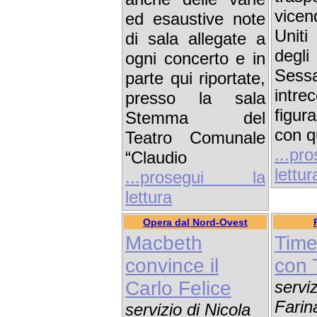
vicen
ed esaustive note
Unit
di sala allegate a
de
ogni concerto e in
Sessa
parte qui riportate,
intr
presso la sala
figur
Stemma del
con q
Teatro Comunale
...p
“Claudio
lettur
...prosegui la
lettura
Opera dal Nord-Ovest
Macbeth
Time
convince il
con 
Carlo Felice
servi
Fari
servizio di Nicola