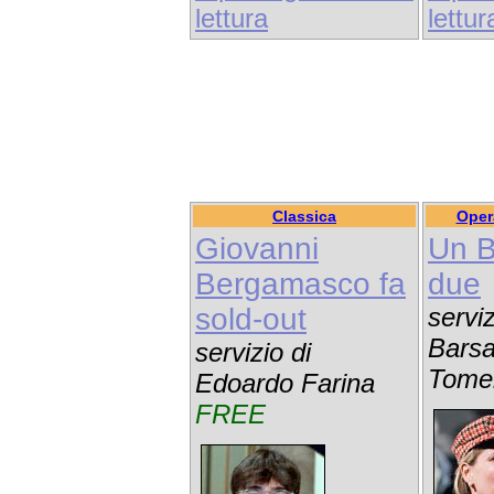
lettura
lettur
Classica
Oper
Giovanni
Un B
Bergamasco fa
due
sold-out
serviz
Barsa
servizio di
Tome
Edoardo Farina
FREE