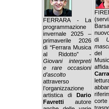
FI
(serv
FERRARA - La
Barsa
programmazione
nuovo
invernale 2025 –
di
primaverile 2026
masc
di “Ferrara Musica
de
al Ridotto” -
Music
Giovani interpreti
affi
e rare occasioni
Carr
d’ascolto
let
attraverso
abba
l’organizzazione
rife
artistica di
Dario
cort
Favretti
autore
trasp
anche delle varie