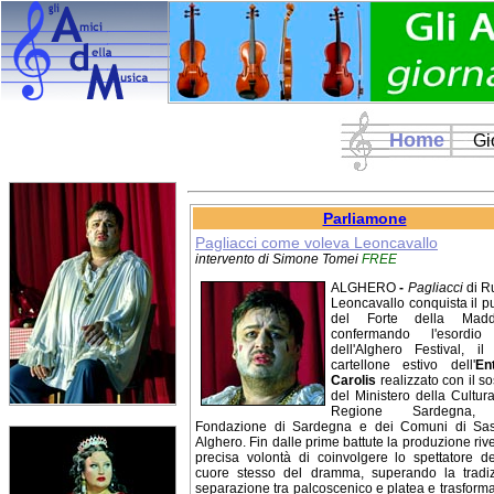
Home
Gi
Parliamone
Pagliacci come voleva Leoncavallo
intervento di Simone Tomei
FREE
ALGHERO
-
Pagliacci
di R
Leoncavallo conquista il p
del Forte della Madd
confermando l'esordio 
dell'Alghero Festival, i
cartellone estivo dell'
En
Carolis
realizzato con il s
del Ministero della Cultura
Regione Sardegna, 
Fondazione di Sardegna e dei Comuni di Sas
Alghero. Fin dalle prime battute la produzione riv
precisa volontà di coinvolgere lo spettatore de
cuore stesso del dramma, superando la tradiz
separazione tra palcoscenico e platea e trasform