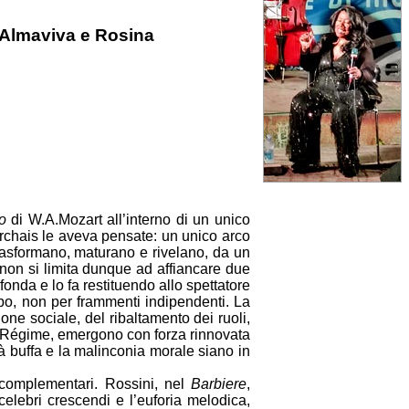
, Almaviva e Rosina
o
di W.A.Mozart all’interno di un unico
marchais le aveva pensate: un unico arco
 trasformano, maturano e rivelano, da un
te non si limita dunque ad affiancare due
 fonda e lo fa restituendo allo spettatore
po, non per frammenti indipendenti. La
one sociale, del ribaltamento dei ruoli,
en Régime, emergono con forza rinnovata
à buffa e la malinconia morale siano in
complementari. Rossini, nel
Barbiere
,
 celebri crescendi e l’euforia melodica,