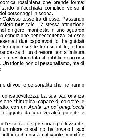
comica rossiniana che prende forma:
entando un’occhiata complice verso il
 dei personaggi in scena.
che Calesso tesse tra di esse. Passando
nsiero musicale. La stessa attenzione
nel dirigere, manifesta in uno sguardo
rima condizione per l’eccellenza. Si esce
sentati due capolavori; ci ha guidati
ro ipocrisie, le loro sconfitte, le loro
 grandezza di un direttore non si misura
itori, restituendolo al pubblico con una
a. Un trionfo non di personalismo, ma di
e.
ine di voci e personalità che ne hanno
ia consapevolezza. La sua padronanza
isione chirurgica, capace di colorare le
o atto, con un
Aprite un po’ quegl’occhi
 irraggiato da una vocalità potente e
to l’essenza del personaggio: frizzante,
n nitore cristallino, ha trovato il suo
otturna di così accattivante intimità e