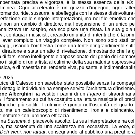
’impennata precisa e vigorosa, è la stessa essenza della
vis
fulminea. Ogni accelerato è un guizzo d’ingegno, ogni rall
 comando, ride, sussurra, e sbeffeggia con la stessa disinvoltura
a perfezione delle singole interpretazioni, ma nel filo emotivo 
ce non un cambio di direttore, ma l’espansione di un unico pe
analizzava un sospiro, ora scolpisce una risata. La sua gioia 
ivi, contagia i musicisti, creando un’unità di intenti che è la p
i aver compiuto un viaggio completo. Non sono solo stati pre
naggi, usando l’orchestra come una lente d’ingrandimento sulle lo
ua direzione è stata un atto di rivelazione, dimostrando che la
à di farsi servo intelligente e appassionato del genio dei compos
il sigillo di un’artista al culmine della sua maturità espressiv
sica, e di maestria nel renderla viva, pulsante, e indimenticabil
e 2025
latrice di Calesso non sarebbe stato possibile senza la compag
dettaglio individuale ha sempre servito l’architettura d’insieme.
ne Alberghini
ha vestito i panni di un
Figaro
di straordinar
a il fondamento su cui ha costruito una lettura musicale di prec
ogiche più sottili. Il culmine è giunto nell’oscurità del quart
o, ma un caleidoscopio di risentimento, ironia e disincanto,
e notturne con luminosa efficacia.
 una
Susanna
di piacevole ascolto. La sua interpretazione ha col
a, ma sostenuta da una scaltrezza mai eccessiva. La voce, di u
l
Deh vieni, non tardar
, consegnando al pubblico una preghiera n