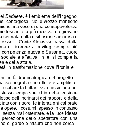
nel
Barbiere
, è l’emblema dell’ingegno,
uasi contagiosa. Nelle
Nozze
mantiene
 comiche, ma voce di una consapevolezza
orfosi ancora più incisiva: da giovane
sa segnata dalla disillusione amorosa e
ierezza. Il Conte Almaviva passa dalla
ta di ricorrere a privilegi sempre più
gere con potenza nuova è Susanna, cuore
sociale e affettiva. In lei si compie la
ale della storia.
à in trasformazione dove l’ironia e il
ontinuità drammaturgica del progetto. Il
a scenografia che riflette e amplifica i
i esaltare la brillantezza rossiniana nel
lo stesso tempo specchio della tensione
esso dell’incrinarsi dei rapporti e della
iata con rigore, le interazioni calibrate
le opere. I costumi, spesso in contrasto
gi senza mai ostentare, e la luce ideata
a percezione dello spettatore con una
one di garbo e misura che non cerca il