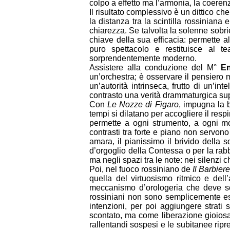
colpo a effetto ma l’armonia, la coerenz
Il risultato complessivo è un dittico ch
la distanza tra la scintilla rossinian
chiarezza. Se talvolta la solenne sobri
chiave della sua efficacia: permette a
puro spettacolo e restituisce al 
sorprendentemente moderno.
Assistere alla conduzione del M°
En
un’orchestra; è osservare il pensiero
un’autorità intrinseca, frutto di un’i
contrasto una verità drammaturgica sup
Con
Le Nozze di Figaro
, impugna la b
tempi si dilatano per accogliere il res
permette a ogni strumento, a ogni mo
contrasti tra forte e piano non servono
amara, il pianissimo il brivido della 
d’orgoglio della Contessa o per la ra
ma negli spazi tra le note: nei silenzi 
Poi, nel fuoco rossiniano de
Il Barbiere
quella del virtuosismo ritmico e dell
meccanismo d’orologeria che deve sci
rossiniani non sono semplicemente ese
intenzioni, per poi aggiungere strati
scontato, ma come liberazione gioiosa 
rallentandi sospesi e le subitanee ripr