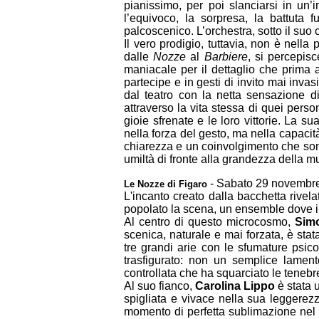
pianissimo, per poi slanciarsi in un
l’equivoco, la sorpresa, la battuta 
palcoscenico. L’orchestra, sotto il suo
Il vero prodigio, tuttavia, non è nell
dalle
Nozze
al
Barbiere
, si percepis
maniacale per il dettaglio che prima 
partecipe e in gesti di invito mai invas
dal teatro con la netta sensazione d
attraverso la vita stessa di quei perso
gioie sfrenate e le loro vittorie. La s
nella forza del gesto, ma nella capacit
chiarezza e un coinvolgimento che sono 
umiltà di fronte alla grandezza della mu
- Sabato 29 novembr
Le Nozze di Figaro
L'incanto creato dalla bacchetta rive
popolato la scena, un ensemble dove il 
Al centro di questo microcosmo,
Simo
scenica, naturale e mai forzata, è stat
tre grandi arie con le sfumature psicol
trasfigurato: non un semplice lament
controllata che ha squarciato le tenebr
Al suo fianco,
Carolina Lippo
è stata
spigliata e vivace nella sua leggerezz
momento di perfetta sublimazione ne