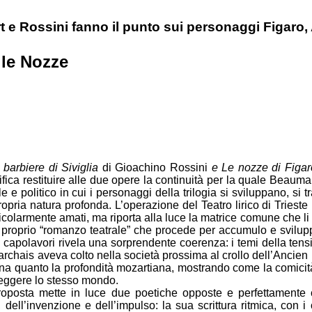
rt e Rossini fanno il punto sui personaggi Figaro
lle Nozze
l barbiere di Siviglia
di Gioachino Rossini
e Le nozze di Figar
nifica restituire alle due opere la continuità per la quale Beau
le e politico in cui i personaggi della trilogia si sviluppano, si
 propria natura profonda. L’operazione del Teatro lirico di Tries
articolarmente amati, ma riporta alla luce la matrice comune che li
e proprio “romanzo teatrale” che procede per accumulo e svilup
ue capolavori rivela una sorprendente coerenza: i temi della tensi
umarchais aveva colto nella società prossima al crollo dell’Anci
iana quanto la profondità mozartiana, mostrando come la comicit
leggere lo stesso mondo.
oposta mette in luce due poetiche opposte e perfettamente 
, dell’invenzione e dell’impulso: la sua scrittura ritmica, con i