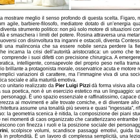
a mostrare meglio il senso profondo di questa scelta. Figaro, 
tum agile, barbiere-filosofo, mediatore dotato di un’energia q
a diventa strumento politico: non più solo motore di situazioni
tà e smaschera i limiti del potere. Rosina attraversa una metam
muoversi con disinvoltura tra inganni e ostacoli, diventa Contes
ra di una malinconia che sa essere nobile senza perdere la f
e incarna la crisi dell’autorità aristocratica: un uomo che ten
rno comprende i suoi difetti con precisione chirurgica. A emer
ratica, intelligente, consapevole del proprio peso nella trama 
 brillante a protagonista morale, osservatrice acuta e motore re
plici variazioni di carattere, ma l’immagine viva di una societ
ica sociale e alla maturità emotiva.
ico unitario realizzato da
Pier Luigi Pizzi
dà forma visiva alla c
a sua poetica, non è un esercizio estetico ma un linguaggio: un
ra i personaggi. È uno spazio essenziale e raffinatissimo, capace d
ggerezza ai movimenti e alle trovate comiche, e di diventare al
hitettura assume una tonalità più severa e quasi “ingessata”, rifl
luo: la geometria scenica è nitida, la composizione dei piani stud
he nei momenti di caos organizzato che caratterizzano entrambe 
niscono con finezza i ruoli e la posizione sociale dei personag
ini
, scolpisce volumi, scandisce passaggi emotivi, guida l
tà in profondità. È un lavoro di complessa semplicità, una lezi