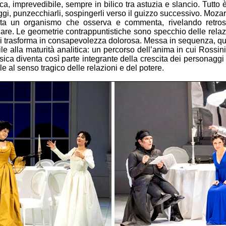
 imprevedibile, sempre in bilico tra astuzia e slancio. Tutto 
gi, punzecchiarli, sospingerli verso il guizzo successivo. Mozar
enta un organismo che osserva e commenta, rivelando retrosce
re. Le geometrie contrappuntistiche sono specchio delle relazion
i trasforma in consapevolezza dolorosa. Messa in sequenza, que
e alla maturità analitica: un percorso dell’anima in cui Rossini
sica diventa così parte integrante della crescita dei personagg
ale al senso tragico delle relazioni e del potere.