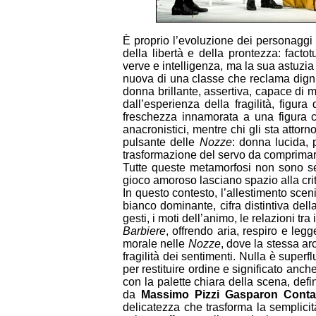
È proprio l’evoluzione dei personaggi 
della libertà e della prontezza: facto
verve e intelligenza, ma la sua astuzi
nuova di una classe che reclama digni
donna brillante, assertiva, capace di 
dall’esperienza della fragilità, figu
freschezza innamorata a una figura ch
anacronistici, mentre chi gli sta atto
pulsante delle
Nozze
: donna lucida, p
trasformazione del servo da comprimario
Tutte queste metamorfosi non sono sem
gioco amoroso lasciano spazio alla crit
In questo contesto, l’allestimento scen
bianco dominante, cifra distintiva dell
gesti, i moti dell’animo, le relazioni t
Barbiere
, offrendo aria, respiro e le
morale nelle
Nozze
, dove la stessa arc
fragilità dei sentimenti. Nulla è superf
per restituire ordine e significato anc
con la palette chiara della scena, defi
da
Massimo Pizzi Gasparon Contar
delicatezza che trasforma la semplici