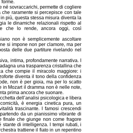
e forme.
re né sovraccarichi, permette di cogliere
va che raramente si percepisce con tale
 in più, questa stessa misura diventa la
ia le dinamiche relazionali rispetto al
le che lo rende, ancora oggi, così
niano non è semplicemente ascoltare
ione si impone non per clamore, ma per
posta delle due partiture rivelando nel
siva, intima, profondamente narrativa. I
guadagna una trasparenza cristallina che
ca che compie il miracolo maggiore: i
zoforte diventa il tono della confidenza
lode, non è per gioia, ma per lo scatto
 in Mozart il dramma non è nelle note,
 canta prima ancora che suonare.
chetta dell’analisi psicologica e libera
 comicità, è energia cinetica pura, un
alità trascinante. I famosi crescendi
 partendo da un pianissimo vibrante di
one finale che giunge non come fragore
ante di intelligenza. I tempi rubati, i
estra trattiene il fiato in un repentino