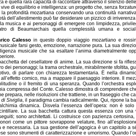
a e quella rara capacità di raccontare attraverso il silenzio dell
e vive di equilibrio e intelligenza: un progetto che, senza forzatu
a e la profondità mozartiana conservando una continuità narrati
età dell’allestimento può far desiderare un pizzico di irriverenza
lla musica e ai personaggi di emergere con limpidezza, privileg
teatro di Beaumarchais quella complessità umana e socia
rico Calesso
in questo doppio viaggio mozartiano e rossi
 musicale farsi gesto, emozione, narrazione pura. La sua direz
ntelligenza musicale che sa esaltare l’anima diametralmente op
eriore.
acchetta del cesellatore di anime. La sua direzione si fa rifles
piro dei personaggi; la trama orchestrale, mirabilmente sfoltita, 
tivo, di parlare con chiarezza testamentaria. È nella dinami
 all’effetto comico, ma a mappare il paesaggio interiore. Il mez
solitudine o il fremito di una speranza. Quando l’orchestra esp
bbia compressa del Conte. Calesso dimostra di comprendere che
che prepara, nelle risoluzioni che trattiene, in un fraseggio che
 di Siviglia
, il paradigma cambia radicalmente. Qui, ripone la bac
’alchimia dinamica. Disvela l’essenza dell’opera: non è solo
ntillare. La sua bacchetta cattura questa essenza con una vit
guiti; sono architettati. Li costruisce con pazienza certosina,
 sonori come un pittore sovrappone velature, fino all’esplosi
e necessaria. La sua gestione dell’agogica è un capitolo a sé st
ese sono strumenti di caratterizzazione e umorismo. Quando l’orch