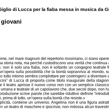
iglio di Lucca per la fiaba messa in musica da 
 giovani
me, nel mare magnum del repertorio rossiniano, ci siano opere c
a storia nota, ma perché custodiscono una verità che continua a
a: non è solo una fiaba, non è soltanto un congegno teatrale 
 un’opera sulla possibilità che la bontà sopravviva al mondo, su
 tutto intorno sembra complottare per costringerci a diventare al
ini" di Lucca di proporla come titolo inaugurale della stagio
e il teatro aprisse il nuovo corso non con un semplice classic
a umana e teatrale di un capolavoro che, due secoli dopo, non ha
produzione scrive parole che sarebbe riduttivo definire “introdutt
, prima di tutto, un’opera sulla bontà che resiste.»
licità, contiene un universo. Angelina non è una figura astratt
in un teatro di maschere e ipocrisie, non indossa alcun travest