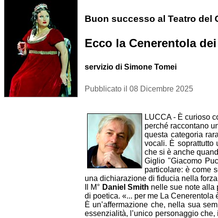
Buon successo al Teatro del G
Ecco la Cenerentola dei
servizio di Simone Tomei
Pubblicato il 08 Dicembre 2025
LUCCA - È curioso co
perché raccontano un
questa categoria rar
vocali. È soprattutto
che si è anche quando
Giglio "Giacomo Pucc
particolare: è come s
una dichiarazione di fiducia nella forz
Il M°
Daniel Smith
nelle sue note alla 
di poetica. «... per me La Cenerentola è
È un’affermazione che, nella sua semp
essenzialità, l’unico personaggio che, 