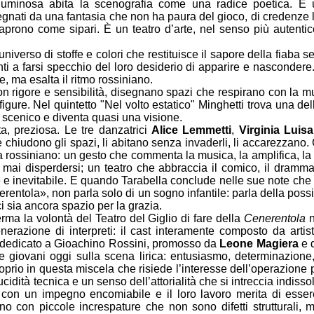
uminosa abita la scenografia come una radice poetica. È u
egnati da una fantasia che non ha paura del gioco, di credenze lu
aprono come sipari. È un teatro d’arte, nel senso più autentico
verso di stoffe e colori che restituisce il sapore della fiaba s
i a farsi specchio del loro desiderio di apparire e nascondere. 
, ma esalta il ritmo rossiniano.
con rigore e sensibilità, disegnano spazi che respirano con l
igure. Nel quintetto "Nel volto estatico" Minghetti trova una delle
scenico e diventa quasi una visione.
a, preziosa. Le tre danzatrici
Alice Lemmetti
,
Virginia Luis
e chiudono gli spazi, li abitano senza invaderli, li accarezzano
ossiniano: un gesto che commenta la musica, la amplifica, la sve
mai disperdersi; un teatro che abbraccia il comico, il drammati
 e inevitabile. E quando Tarabella conclude nelle sue note che «
ntola», non parla solo di un sogno infantile: parla della possib
i sia ancora spazio per la grazia.
rma la volontà del Teatro del Giglio di fare della
Cenerentola
n
azione di interpreti: il cast interamente composto da artist
ti dedicato a Gioachino Rossini, promosso da
Leone Magiera
e 
 giovani oggi sulla scena lirica: entusiasmo, determinazione, 
oprio in questa miscela che risiede l’interesse dell’operazione
idità tecnica e un senso dell’attorialità che si intreccia indiss
da con un impegno encomiabile e il loro lavoro merita di essere
 con piccole increspature che non sono difetti strutturali, 