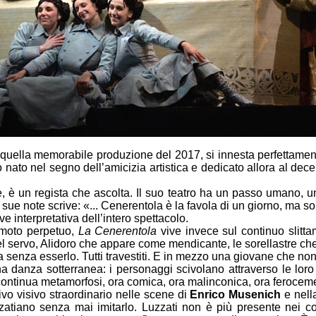
a quella memorabile produzione del 2017, si innesta perfettamen
ato nel segno dell’amicizia artistica e dedicato allora al dece
, è un regista che ascolta. Il suo teatro ha un passo umano, un
 sue note scrive: «... Cenerentola è la favola di un giorno, ma sop
 interpretativa dell’intero spettacolo.
 moto perpetuo,
La Cenerentola
vive invece sul continuo slitta
el servo, Alidoro che appare come mendicante, le sorellastre che
 senza esserlo. Tutti travestiti. E in mezzo una giovane che non
a danza sotterranea: i personaggi scivolano attraverso le lor
 continua metamorfosi, ora comica, ora malinconica, ora ferocem
vo visivo straordinario nelle scene di
Enrico Musenich
e nell
tiano senza mai imitarlo. Luzzati non è più presente nei cost