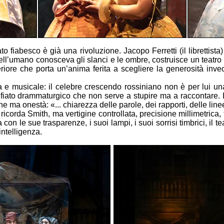
o fiabesco è già una rivoluzione. Jacopo Ferretti (il librettista) 
ell’umano conosceva gli slanci e le ombre, costruisce un teatro i
eriore che porta un’anima ferita a scegliere la generosità inv
ca e musicale: il celebre crescendo rossiniano non è per lui un
fiato drammaturgico che non serve a stupire ma a raccontare. 
 ma onestà: «... chiarezza delle parole, dei rapporti, delle line
ricorda Smith, ma vertigine controllata, precisione millimetrica,
con le sue trasparenze, i suoi lampi, i suoi sorrisi timbrici, il 
intelligenza.