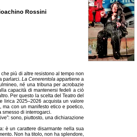
Gioachino Rossini
he più di altre resistono al tempo non
 parlarci.
La Cenerentola
appartiene a
fulmineo, né una tribuna per acrobazie
lla capacità di mantenersi fedeli a ciò
tro. Per questo la scelta del Teatro del
ne lirica 2025–2026 acquista un valore
o, ma con un manifesto etico e poetico,
 smesso di interrogarci.
ive”: sono, piuttosto, una dichiarazione
a: è un carattere disarmante nella sua
imento. Non ha titolo, non ha splendore,