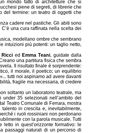
n mondo fatto di architetture che si
cchesi piene di segreti, di librerie che
 del termine: un teatro di oggetti che
enza cadere nel pastiche. Gli abiti sono
C’è una cura raffinata nella scelta dei
a musica, modellano ombre che sembrano
 intuizioni più potenti: un taglio netto,
a Ricci
ed
Emma Teani
, guidate dalla
. Creano una partitura fisica che sembra
la. Il risultato finale è sorprendente:
co, il morale, il poetico; un equilibrio
... tutti noi aspiriamo ad avere davanti
ilità, fragile ma necessaria, di credere
on soltanto un laboratorio teatrale, ma
i under 35 selezionati nell’ambito del
dal Teatro Comunale di Ferrara, mostra
talento in crescita e, inevitabilmente,
 perché i ruoli rossiniani non perdonano
olubilmente con la parola musicale. Tutti
 letto in quest’orizzonte formativo: le
ma passaggi naturali di un percorso di