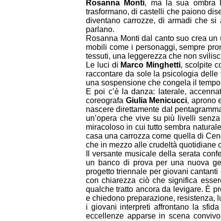
Rosanna Monti
, ma la sua ombra l
trasformano, di castelli che paiono dis
diventano carrozze, di armadi che si 
parlano.
Rosanna Monti dal canto suo crea un uni
mobili come i personaggi, sempre pront
tessuti, una leggerezza che non svilisce
Le luci di
Marco Minghetti
, scolpite 
raccontare da sole la psicologia delle f
una sospensione che congela il tempo 
E poi c’è la danza: laterale, accennat
coreografa
Giulia Menicucci
, aprono 
nascere direttamente dal pentagramma r
un’opera che vive su più livelli senza 
miracoloso in cui tutto sembra naturale
casa una carrozza come quella di Cenere
che in mezzo alle crudeltà quotidiane c
Il versante musicale della serata confe
un banco di prova per una nuova gener
progetto triennale per giovani cantan
con chiarezza ciò che significa essere
qualche tratto ancora da levigare. È pr
e chiedono preparazione, resistenza, luc
i giovani interpreti affrontano la sfi
eccellenze apparse in scena convivono