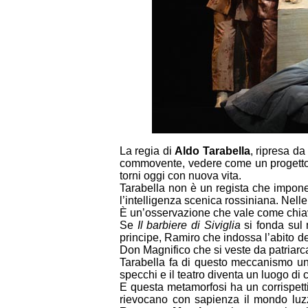
La regia di
Aldo Tarabella
, ripresa d
commovente, vedere come un progetto n
torni oggi con nuova vita.
Tarabella non è un regista che impone
l’intelligenza scenica rossiniana. Nelle
È un’osservazione che vale come chiave
Se
Il barbiere di Siviglia
si fonda sul
principe, Ramiro che indossa l’abito d
Don Magnifico che si veste da patriarca
Tarabella fa di questo meccanismo un
specchi e il teatro diventa un luogo di
E questa metamorfosi ha un corrispetti
rievocano con sapienza il mondo luzza