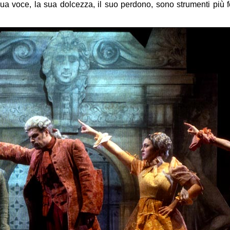
ua voce, la sua dolcezza, il suo perdono, sono strumenti più fo