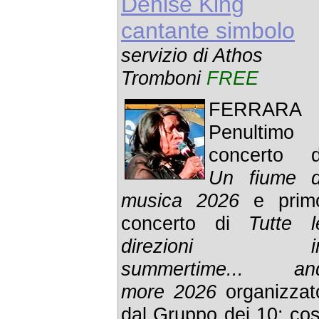
Denise King
cantante simbolo
servizio di Athos
Tromboni
FREE
FERRARA 
Penultimo
concerto d
Un fiume d
musica 2026
e prim
concerto di
Tutte l
direzioni i
summertime... an
more 2026
organizzat
dal Gruppo dei 10: cos