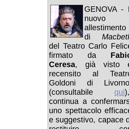
GENOVA - I
nuovo
allestimento
di
Macbet
del Teatro Carlo Felic
firmato da
Fabi
Ceresa
, già visto 
recensito al Teatr
Goldoni di Livorno
(consultabile
qui
)
continua a confermars
uno spettacolo efficac
e suggestivo, capace d
restituire co