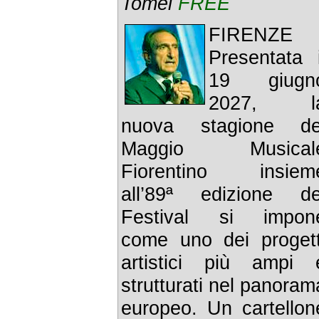
Tomei
FREE
FIRENZE 
Presentata i
19 giugn
2027, l
nuova stagione de
Maggio Musical
Fiorentino insiem
all’89ª edizione de
Festival si impon
come uno dei progett
artistici più ampi 
strutturati nel panoram
europeo. Un cartellon