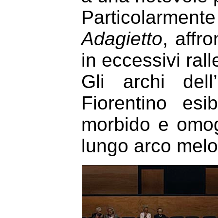
Particolarmen
Adagietto
, affr
in eccessivi ral
Gli archi del
Fiorentino es
morbido e omog
lungo arco melo