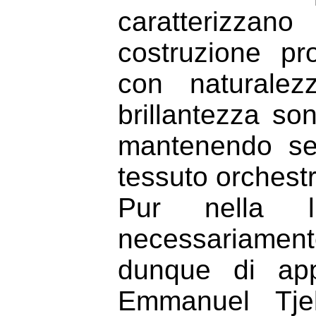
caratterizzan
costruzione pr
con naturalez
brillantezza so
mantenendo sem
tessuto orchestr
Pur nella l
necessariamen
dunque di appr
Emmanuel Tjek