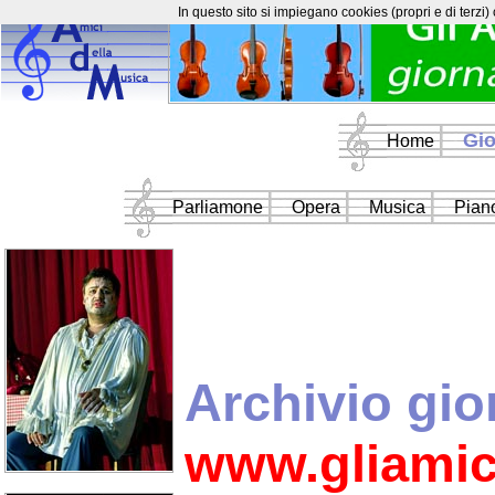
In questo sito si impiegano cookies (propri e di terzi)
Gio
Home
Parliamone
Opera
Musica
Piano
Archivio gio
www.gliamic