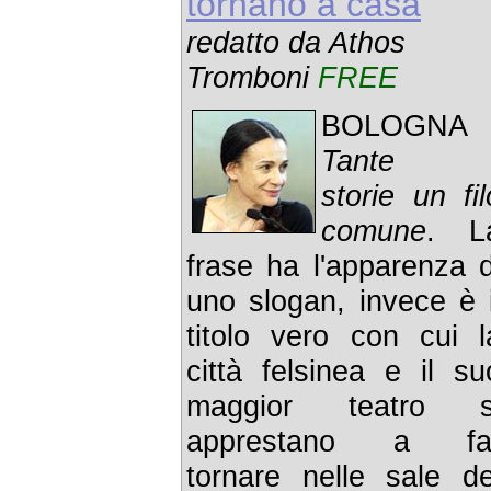
tornano a casa
redatto da Athos
Tromboni
FREE
BOLOGNA 
Tante
storie un fil
comune
. L
frase ha l'apparenza d
uno slogan, invece è i
titolo vero con cui l
città felsinea e il su
maggior teatro s
apprestano a fa
tornare nelle sale de