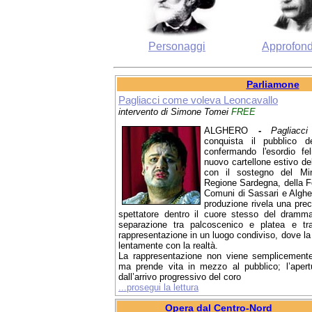
Personaggi
Approfond
Parliamone
Pagliacci come voleva Leoncavallo
intervento di Simone Tomei
FREE
ALGHERO
-
Pagliacci
conquista il pubblico d
confermando l'esordio feli
nuovo cartellone estivo del
con il sostegno del Mini
Regione Sardegna, della F
Comuni di Sassari e Algher
produzione rivela una prec
spettatore dentro il cuore stesso del dramma
separazione tra palcoscenico e platea e tr
rappresentazione in un luogo condiviso, dove la 
lentamente con la realtà.
La rappresentazione non viene semplicemente
ma prende vita in mezzo al pubblico; l’aper
dall’arrivo progressivo del coro
...prosegui la lettura
Opera dal Centro-Nord